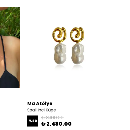
Ma Atölye
Ma At
Spail İnci Küpe
Kemik S
₺ 3,100.00
%
20
%
25
₺ 2,480.00