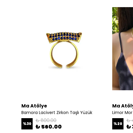
Ma Atölye
Ma Atöl
olye
Bamora Lacivert Zirkon Taşlı Yüzük
Limor Mor
₺ 800.00
₺ 
%
30
%
20
₺ 560.00
₺ 