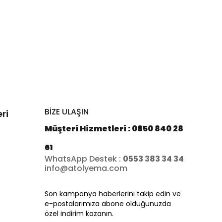
BİZE ULAŞIN
ri
Müşteri Hizmetleri : 0850 840 28
61
WhatsApp Destek :
0553 383 34 34
info@atolyema.com
Son kampanya haberlerini takip edin ve
e-postalarımıza abone olduğunuzda
özel indirim kazanın.