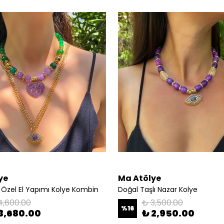
ye
Ma Atölye
 Özel El Yapımı Kolye Kombin
Doğal Taşlı Nazar Kolye
4,600.00
₺ 3,500.00
%
16
3,680.00
₺ 2,950.00