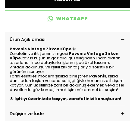
WHATSAPP
Ürün Açıklaması
Pavonis Vintage Zirkon Küpe ✨
Zarafetin ve ihtişamın simgesi
Pavonis Vintage Zirkon
Küpe
, tavus kuşunun göz alıcı güzelliğinden ilham alarak
tasarlandı. İnce detaylarla işlenmiş bu özel tasarım,
vintage dokunuşu ve ışıltılı zirkon taşlarıyla sofistike bir
görünüm sunuyor.
Tarihi esintileri modern şıklıkla birleştiren
Pavonis
, ışıkla
dans eden taşları ve sanatsal işçiliğiyle her anınıza ihtişam
katıyor. Günlük stilinize zarif bir dokunuş eklemek veya özel
davetlerde göz kamaştırmak için mükemmel bir seçim!
🌟
Işıltıyı üzerinizde taşıyın, zarafetinizi konuşturun!
Değişim ve İade