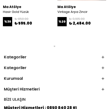
Ma Atölye
Ma Atölye
Hasir Gold Yüzük
Vintage Arpa Zincir
₺ 850.00
₺ 3,105.00
%
30
%
20
₺ 595.00
₺ 2,484.00
Kategoriler
Kategoriler
Kurumsal
Müşteri Hizmetleri
BİZE ULAŞIN
Müşteri Hizmetleri : 0850 840 28 61