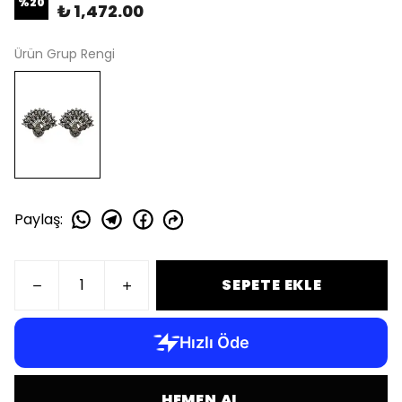
%
20
₺ 1,472.00
Ürün Grup Rengi
Paylaş
:
SEPETE EKLE
HEMEN AL