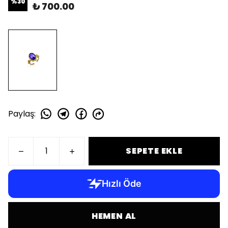
%
30
₺ 700.00
Paylaş
:
SEPETE EKLE
HEMEN AL