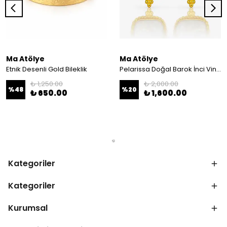
Ma Atölye
Ma Atölye
Etnik Desenli Gold Bileklik
Pelarissa Doğal Barok İnci Vintage Küpe
₺ 1,250.00
₺ 2,000.00
%
48
%
20
₺ 650.00
₺ 1,600.00
Kategoriler
Kategoriler
Kurumsal