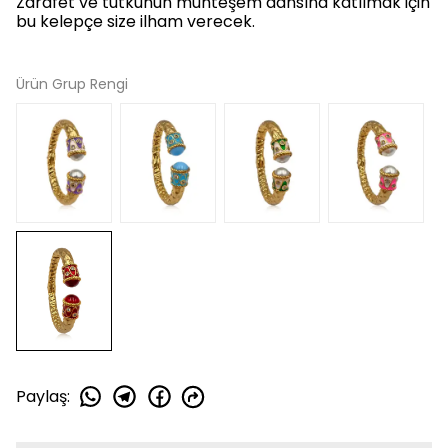
Zarafet ve tutkunun muhteşem dansına katılmak için
bu kelepçe size ilham verecek.
Ürün Grup Rengi
Paylaş
: