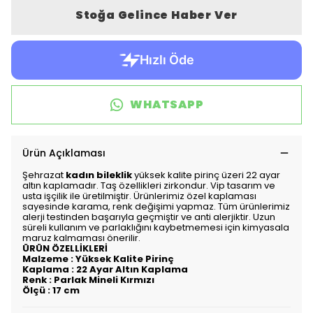
Stoğa Gelince Haber Ver
WHATSAPP
Ürün Açıklaması
Şehrazat
kadın bileklik
yüksek kalite pirinç üzeri 22 ayar
altın kaplamadır. Taş özellikleri zirkondur. Vip tasarım ve
usta işçilik ile üretilmiştir. Ürünlerimiz özel kaplaması
sayesinde karama, renk değişimi yapmaz. Tüm ürünlerimiz
alerji testinden başarıyla geçmiştir ve anti alerjiktir. Uzun
süreli kullanım ve parlaklığını kaybetmemesi için kimyasala
maruz kalmaması önerilir.
ÜRÜN ÖZELLİKLERİ
Malzeme : Yüksek Kalite Pirinç
Kaplama : 22 Ayar Altın Kaplama
Renk : Parlak Mineli Kırmızı
Ölçü : 17 cm