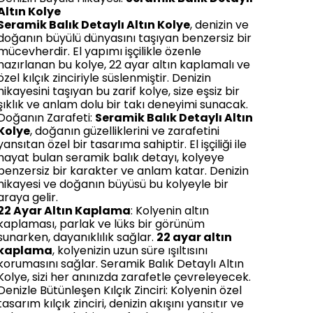
Altın Kolye
Seramik Balık Detaylı Altın Kolye
, denizin ve
doğanın büyülü dünyasını taşıyan benzersiz bir
mücevherdir. El yapımı işçilikle özenle
hazırlanan bu kolye, 22 ayar altın kaplamalı ve
özel kılçık zinciriyle süslenmiştir. Denizin
hikayesini taşıyan bu zarif kolye, size eşsiz bir
şıklık ve anlam dolu bir takı deneyimi sunacak.
Doğanın Zarafeti:
Seramik Balık Detaylı Altın
Kolye
, doğanın güzelliklerini ve zarafetini
yansıtan özel bir tasarıma sahiptir. El işçiliği ile
hayat bulan seramik balık detayı, kolyeye
benzersiz bir karakter ve anlam katar. Denizin
hikayesi ve doğanın büyüsü bu kolyeyle bir
araya gelir.
22 Ayar Altın Kaplama
: Kolyenin altın
kaplaması, parlak ve lüks bir görünüm
sunarken, dayanıklılık sağlar.
22 ayar altın
kaplama
, kolyenizin uzun süre ışıltısını
korumasını sağlar. Seramik Balık Detaylı Altın
Kolye, sizi her anınızda zarafetle çevreleyecek.
Denizle Bütünleşen Kılçık Zinciri: Kolyenin özel
tasarım kılçık zinciri, denizin akışını yansıtır ve