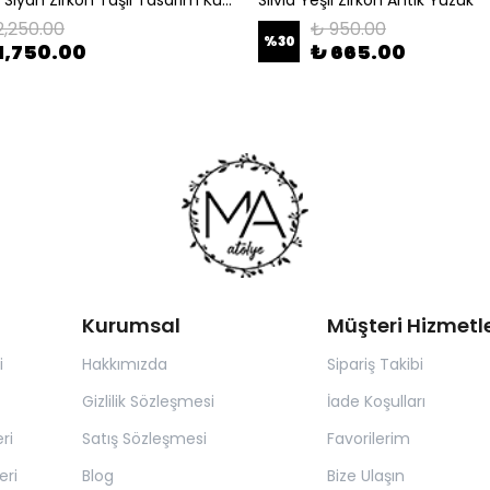
2,250.00
₺ 950.00
%
30
1,750.00
₺ 665.00
Kurumsal
Müşteri Hizmetle
i
Hakkımızda
Sipariş Takibi
Gizlilik Sözleşmesi
İade Koşulları
ri
Satış Sözleşmesi
Favorilerim
eri
Blog
Bize Ulaşın