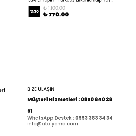
₺ 1,100.00
%
30
%
12
₺ 770.00
BİZE ULAŞIN
ri
Müşteri Hizmetleri : 0850 840 28
61
WhatsApp Destek :
0553 383 34 34
info@atolyema.com