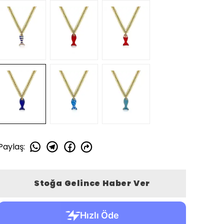
Paylaş
:
Stoğa Gelince Haber Ver