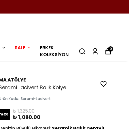
SALE
ERKEK
0
KOLEKSİYON
MA ATÖLYE
Serami Lacivert Balık Kolye
Ürün Kodu
:
Serami-Lacivert
₺ 1,325.00
%
20
₺ 1,060.00
Denizin Büyülü Hikayesi:
Seramik Balık Detaylı