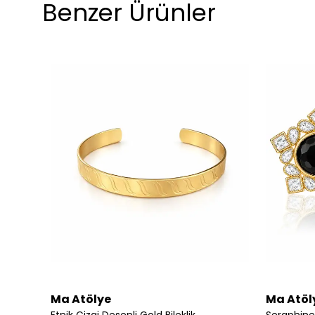
Benzer Ürünler
Ma Atölye
Ma Atöl
Etnik Çizgi Desenli Gold Bileklik