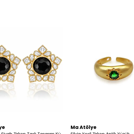
ye
Ma Atölye
Seraphine Siyah Zirkon Taşlı Tasarım Küpe
Silvia Yeşil Zirkon Antik Yüzük