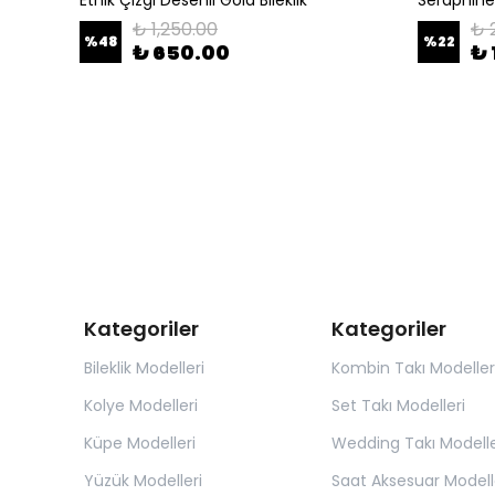
₺ 1,250.00
₺ 
%
48
%
22
₺ 650.00
₺ 
Kategoriler
Kategoriler
Bileklik Modelleri
Kombin Takı Modeller
Kolye Modelleri
Set Takı Modelleri
Küpe Modelleri
Wedding Takı Modelle
Yüzük Modelleri
Saat Aksesuar Modell