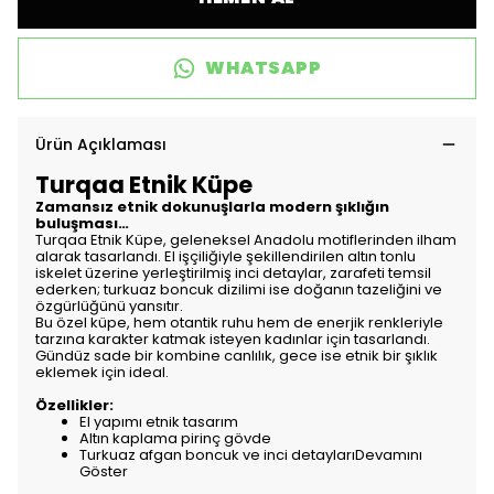
WHATSAPP
Ürün Açıklaması
Turqaa Etnik Küpe
Zamansız etnik dokunuşlarla modern şıklığın
buluşması…
Turqaa Etnik Küpe, geleneksel Anadolu motiflerinden ilham
alarak tasarlandı. El işçiliğiyle şekillendirilen altın tonlu
iskelet üzerine yerleştirilmiş inci detaylar, zarafeti temsil
ederken; turkuaz boncuk dizilimi ise doğanın tazeliğini ve
özgürlüğünü yansıtır.
Bu özel küpe, hem otantik ruhu hem de enerjik renkleriyle
tarzına karakter katmak isteyen kadınlar için tasarlandı.
Gündüz sade bir kombine canlılık, gece ise etnik bir şıklık
eklemek için ideal.
Özellikler:
El yapımı etnik tasarım
Altın kaplama pirinç gövde
Turkuaz afgan boncuk ve inci detaylarıDevamını
Göster