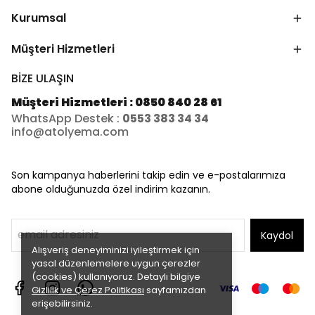
Kurumsal
Müşteri Hizmetleri
BİZE ULAŞIN
Müşteri Hizmetleri : 0850 840 28 61
WhatsApp Destek :
0553 383 34 34
info@atolyema.com
Son kampanya haberlerini takip edin ve e-postalarımıza
abone olduğunuzda özel indirim kazanın.
Kaydol
Alışveriş deneyiminizi iyileştirmek için
yasal düzenlemelere uygun çerezler
(cookies) kullanıyoruz. Detaylı bilgiye
Gizlilik ve Çerez Politikası
sayfamızdan
erişebilirsiniz.