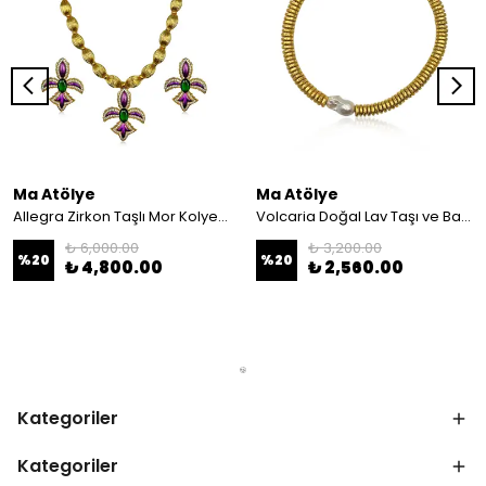
Ma Atölye
Ma Atölye
Allegra Zirkon Taşlı Mor Kolye ve Küpe
Volcaria Doğal Lav Taşı ve Barok İnci Detaylı Kolye
₺ 6,000.00
₺ 3,200.00
%
20
%
20
₺ 4,800.00
₺ 2,560.00
Kategoriler
Kategoriler