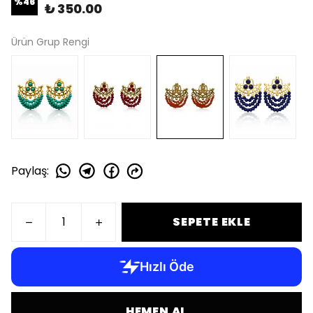
%
46
₺ 350.00
Ürün Grup Rengi
Paylaş
:
SEPETE EKLE
HEMEN AL