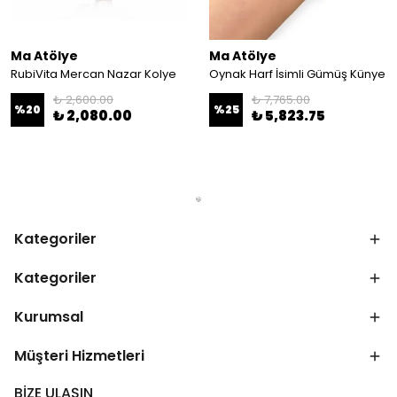
Ma Atölye
Ma Atölye
RubiVita Mercan Nazar Kolye
Oynak Harf İsimli Gümüş Künye
₺ 2,600.00
₺ 7,765.00
%
20
%
25
₺ 2,080.00
₺ 5,823.75
Kategoriler
Kategoriler
Kurumsal
Müşteri Hizmetleri
BİZE ULAŞIN