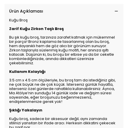
Ürün Açıklaması
Kuğu Broş
Zarif Kuğu Zirkon Taşlı Broş
Bu şık kuğu broş, tarzınıza zarafet katmak için mükemmel
bir parça! Bronz kaplama ile tasarlanmış olan bu broş,
hem dayanıklı hem de göz alıcı bir görünüm sunuyor.
Zirkon taşlarıyla süslenmiş kuğu motifi, her anınıza ışıltı
katacak. Düşünün ki, bu broşu bir elbise ya da bir ceketle
kombinlediğinizde, anında dikkatleri üzerinize
çekebilirsiniz.
Kullanım Kolaylığı
3.5 cm x 4.5 cm ölçüleriyle, bu broş tam da istediğiniz gibi,
ne çok büyük ne de çok küçük. İsterseniz günlük hayatta,
isterseniz özel günlerde rahatlıkla kullanabilirsiniz. Ayrıca,
Ma Atölye’nin sunduğu 14 günlük iade ve değişim süresi
sayesinde, eğer broşunuzu beğenmezseniz,
endişelenmenize gerek yok!
Şıklığı Yakalayın
Kuğu broş, sadece bir aksesuar değil; aynı zamanda
stilinizi yansıtan bir ifade aracı. Herkesin dikkatini çekecek
bu zarif par