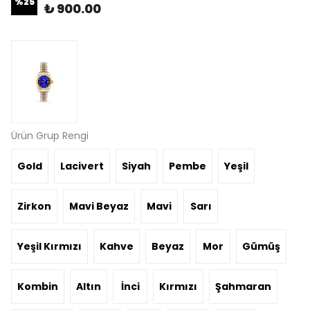
%
25
₺ 900.00
Ürün Grup Rengi
Gold
Lacivert
Siyah
Pembe
Yeşil
Zirkon
Mavi Beyaz
Mavi
Sarı
Yeşil Kırmızı
Kahve
Beyaz
Mor
Gümüş
Kombin
Altın
İnci
Kırmızı
Şahmaran