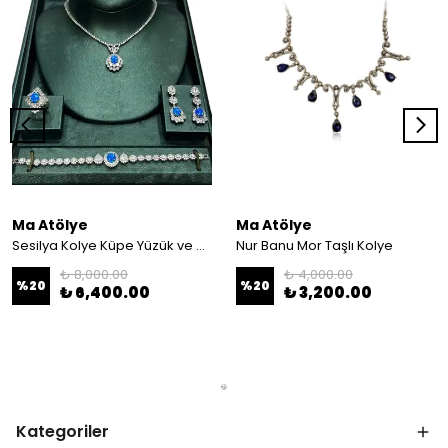
Ma Atölye
Ma Atölye
Sesilya Kolye Küpe Yüzük ve Bilezik İncili Zirkon Set
Nur Banu Mor Taşlı Kolye
₺ 8,000.00
₺ 4,000.00
%
20
%
20
₺ 6,400.00
₺ 3,200.00
Kategoriler