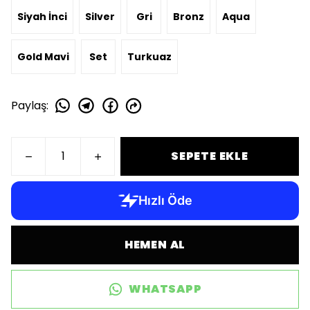
Siyah İnci
Silver
Gri
Bronz
Aqua
Gold Mavi
Set
Turkuaz
Paylaş
:
SEPETE EKLE
HEMEN AL
WHATSAPP