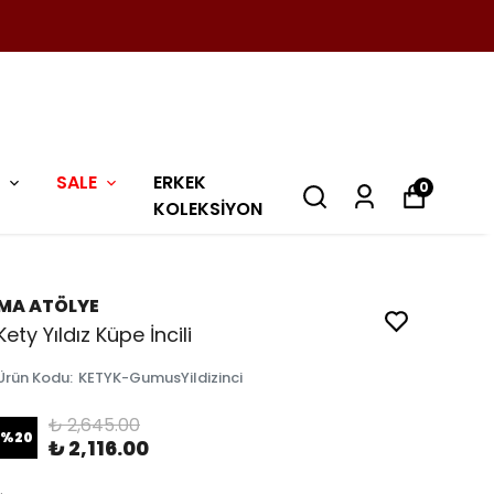
SALE
ERKEK
0
KOLEKSİYON
MA ATÖLYE
Kety Yıldız Küpe İncili
Ürün Kodu
:
KETYK-GumusYildizinci
₺ 2,645.00
%
20
₺ 2,116.00