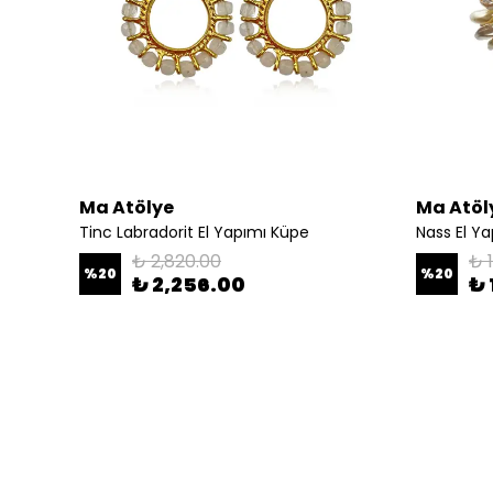
Ma Atölye
Ma Atöl
Tinc Labradorit El Yapımı Küpe
Nass El Y
₺ 2,820.00
₺ 
%
20
%
20
₺ 2,256.00
₺ 