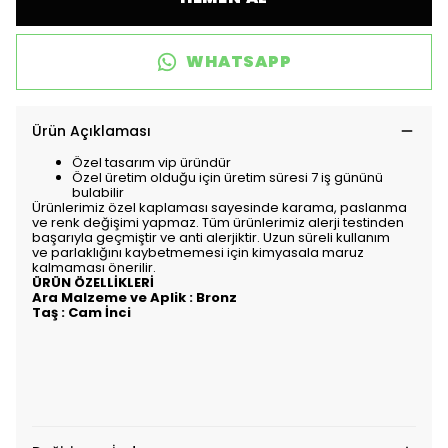
WHATSAPP
Ürün Açıklaması
Özel tasarım vip üründür
Özel üretim olduğu için üretim süresi 7 iş gününü
bulabilir
Ürünlerimiz özel kaplaması sayesinde karama, paslanma
ve renk değişimi yapmaz. Tüm ürünlerimiz alerji testinden
başarıyla geçmiştir ve anti alerjiktir. Uzun süreli kullanım
ve parlaklığını kaybetmemesi için kimyasala maruz
kalmaması önerilir.
ÜRÜN ÖZELLİKLERİ
Ara Malzeme ve Aplik : Bronz
Taş : Cam İnci