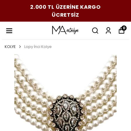
2.000 TL ÜZERİNE KARGO
ÜCRETSİZ
0
KOLYE
Lopy İnci Kolye