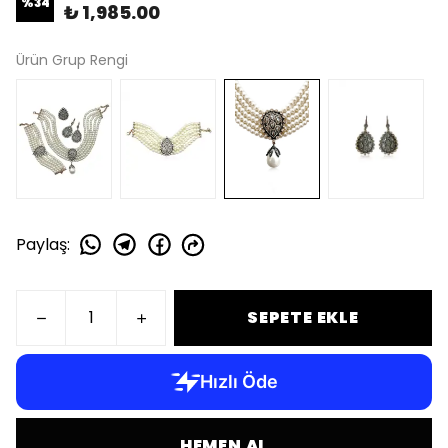
%
34
₺ 1,985.00
Ürün Grup Rengi
Paylaş
:
SEPETE EKLE
HEMEN AL