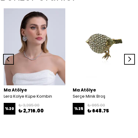
Ma Atölye
Ma Atölye
Lera Kolye Küpe Kombin
Serçe Minik Broş
₺ 3,395.00
₺ 865.00
%
20
%
25
₺ 2,716.00
₺ 648.75